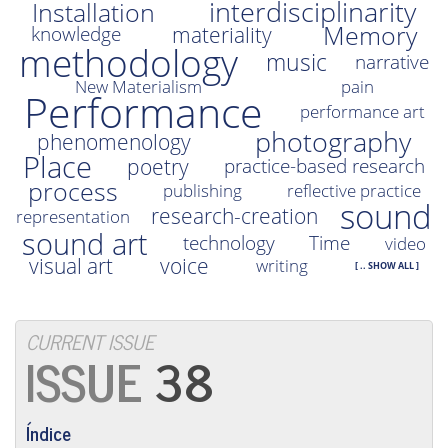
interdisciplinarity
Installation
Memory
materiality
knowledge
methodology
music
narrative
New Materialism
pain
Performance
performance art
photography
phenomenology
Place
poetry
practice-based research
process
publishing
reflective practice
sound
research-creation
representation
sound art
technology
Time
video
visual art
voice
writing
[ .. SHOW ALL ]
CURRENT ISSUE
38
Índice