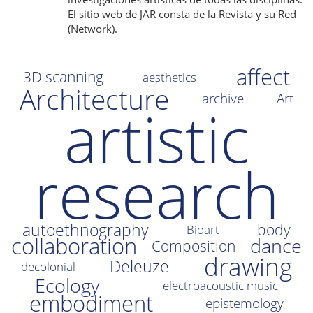
El sitio web de JAR consta de la Revista y su Red
i
(Network).
o
n
affect
3D scanning
aesthetics
Architecture
archive
Art
artistic
research
autoethnography
body
Bioart
collaboration
dance
Composition
drawing
Deleuze
decolonial
Ecology
electroacoustic music
embodiment
epistemology