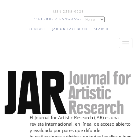
Skip
ISSN 2235-0225
to
PREFERRED LANGUAGE
main
content
CONTACT
JAR ON FACEBOOK
SEARCH
T
o
g
g
l
e
n
a
v
i
El Journal for Artistic Research (JAR) es una
g
revista internacional, en línea, de acceso abierto
a
y evaluada por pares que difunde
t
investigaciones artísticas de todas las disciplinas.