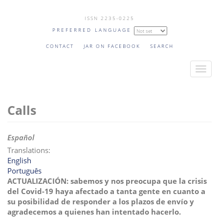
Skip
ISSN 2235-0225
to
PREFERRED LANGUAGE
main
content
CONTACT
JAR ON FACEBOOK
SEARCH
T
o
g
Calls
g
l
e
Español
n
Translations:
a
English
v
Português
i
ACTUALIZACIÓN: sabemos y nos preocupa que la crisis
del Covid-19 haya afectado a tanta gente en cuanto a
g
su posibilidad de responder a los plazos de envío y
a
agradecemos a quienes han intentado hacerlo.
t