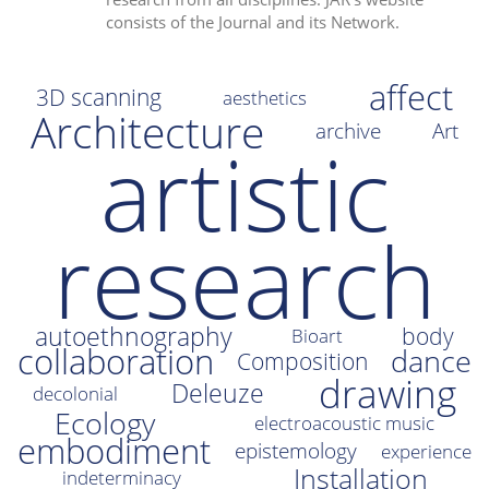
consists of the Journal and its Network.
i
o
n
affect
3D scanning
aesthetics
Architecture
archive
Art
artistic
research
autoethnography
body
Bioart
collaboration
dance
Composition
drawing
Deleuze
decolonial
Ecology
electroacoustic music
embodiment
epistemology
experience
Installation
indeterminacy