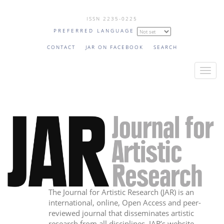
Skip
ISSN 2235-0225
to
PREFERRED LANGUAGE
main
content
CONTACT
JAR ON FACEBOOK
SEARCH
T
o
g
g
l
e
n
a
v
i
The Journal for Artistic Research (JAR) is an
g
international, online, Open Access and peer-
a
reviewed journal that disseminates artistic
t
research from all disciplines. JAR’s website