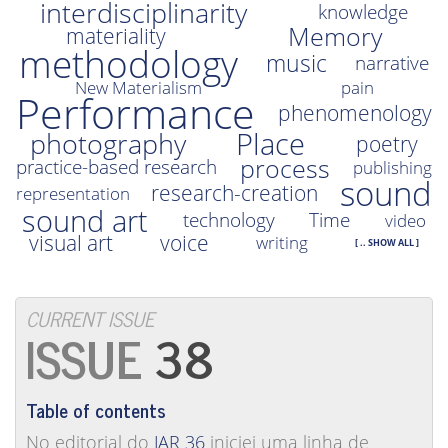
interdisciplinarity
knowledge
Memory
materiality
methodology
music
narrative
New Materialism
pain
Performance
phenomenology
Place
photography
poetry
process
practice-based research
publishing
sound
research-creation
representation
sound art
technology
Time
video
visual art
voice
writing
[ .. SHOW ALL ]
CURRENT ISSUE
38
Table of contents
No editorial do
JAR 36
iniciei uma linha de