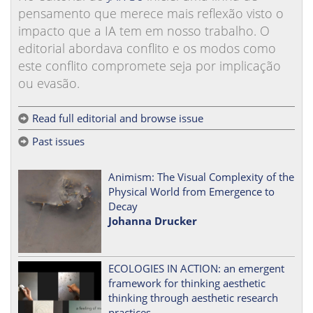
pensamento que merece mais reflexão visto o
impacto que a IA tem em nosso trabalho. O
editorial abordava conflito e os modos como
este conflito compromete seja por implicação
ou evasão.
Read full editorial and browse issue
Past issues
Animism: The Visual Complexity of the
Physical World from Emergence to
Decay
Johanna Drucker
ECOLOGIES IN ACTION: an emergent
framework for thinking aesthetic
thinking through aesthetic research
practices