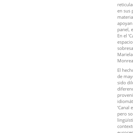
reticul
en sus 
materia
apoyan 
panel, 
En el ‘
espacio
sobresa
Mariela
Monreal
El hech
de mayo
sido di
diferenc
proveni
idiomát
‘Canal 
pero so
lingüís
context
eurocen