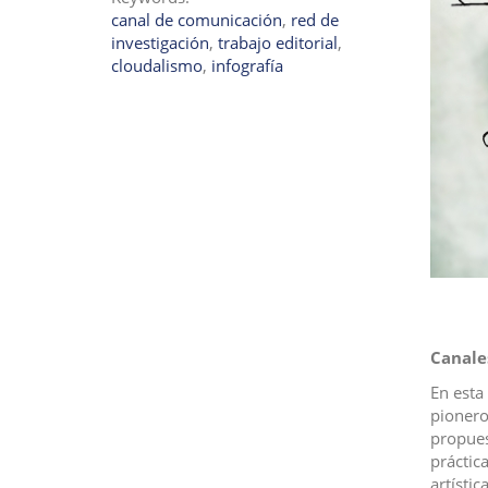
canal de comunicación
,
red de
investigación
,
trabajo editorial
,
cloudalismo
,
infografía
Canale
En esta 
pionero 
propuest
práctica
artísti