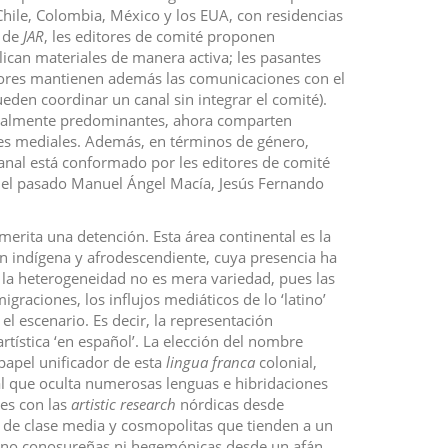
 Chile, Colombia, México y los EUA, con residencias
d de
JAR
, les editores de comité proponen
lican materiales de manera activa; les pasantes
adores mantienen además las comunicaciones con el
ueden coordinar un canal sin integrar el comité).
inicialmente predominantes, ahora comparten
rtes mediales. Además, en términos de género,
anal está conformado por les editores de comité
n el pasado Manuel Ángel Macía, Jesús Fernando
erita una detención. Esta área continental es la
 indígena y afrodescendiente, cuya presencia ha
, la heterogeneidad no es mera variedad, pues las
igraciones, los influjos mediáticos de lo ‘latino’
l escenario. Es decir, la representación
rtística ‘en español’. La elección del nombre
papel unificador de esta
lingua franca
colonial,
ial que oculta numerosas lenguas e hibridaciones
es con las
artistic research
nórdicas desde
de clase media y cosmopolitas que tienden a un
s no conosureñas ni hegemónicas desde un afán