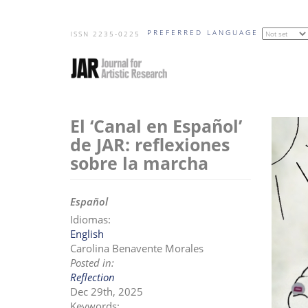
Skip
PREFERRED LANGUAGE
to
ISSN 2235-0225
main
content
El ‘Canal en Español’
I
m
de JAR: reflexiones
a
sobre la marcha
g
e
n
Español
Idiomas:
English
Carolina Benavente Morales
Posted in:
Reflection
Dec 29th, 2025
Keywords: