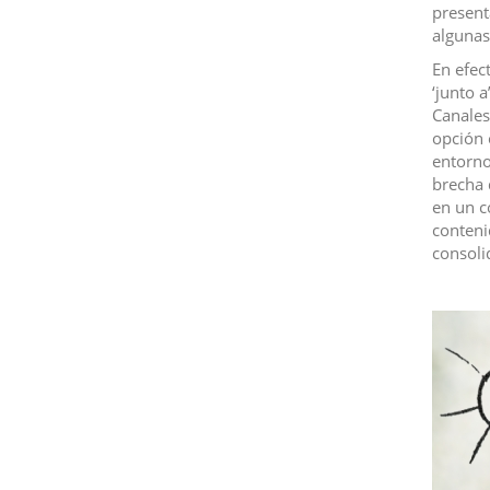
present
algunas
En efect
‘junto a
Canales 
opción 
entorno
brecha 
en un c
conteni
consoli
I
m
a
g
e
n