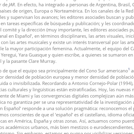
ar de
JAR
. En efecto, ha integrado a personas de Argentina, Brasil,
países de origen, Europa o Norteamérica. En los canales de la Re
les y supervisan los avances; les editores asociades buscan y pub
en tareas específicas de búsqueda y publicación; y les coordin
el comité y la dirección (muy importante, les editores asociades p
Canal en Español’, en términos disciplinares, las artes visuales, 
 con las artes musicales y existe un interés transversal por las a
le la mayor participación femenina. Actualmente, el equipo del C
 Yeregui, Yara Guasque y quien escribe, a quienes se sumaron e
 y la pasante Clare Murray.
1
o de que el equipo sea principalmente del Cono Sur americano
am
r densidad de población europea y menor densidad de población
luida o invisibilizada. Recordando a Antonio Cornejo-Polar (1994)
ias culturales y lingüísticas están estratificadas. Hoy, las nuevas m
ente de Miami y las convergencias digitales complejizan aún más e
ica no garantiza per se una representatividad de la investigación a
en Español’ responde a una solución pragmática: reconocemos el 
mos conscientes de que el ‘español’ es el castellano, idioma ofic
ticas en América, España y otras zonas. Así, actuamos como puent
os académicos urbanos, más bien mestizos o eurodescendientes, 
trismo. Sin embargo, estamos en pugna por visibilizar versione