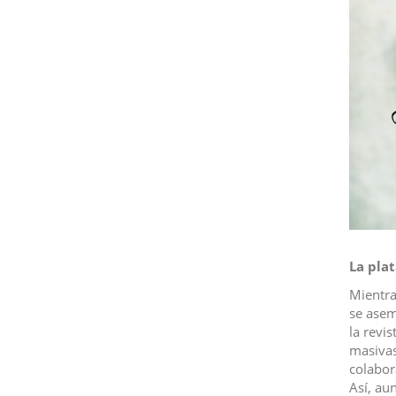
La pla
Mientra
se asem
la revi
masivas
colabor
Así, au