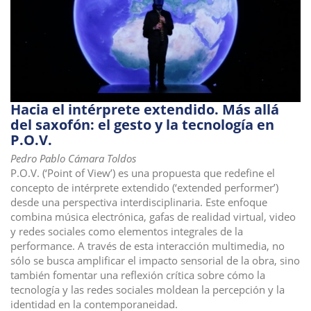
i
o
n
Hacia el intérprete extendido. Más allá
del saxofón: el gesto y la tecnología en
P.O.V.
Pedro Pablo Cámara Toldos
P.O.V. (‘Point of View’) es una propuesta que redefine el
concepto de intérprete extendido (‘extended performer’)
desde una perspectiva interdisciplinaria. Este enfoque
combina música electrónica, gafas de realidad virtual, video
y redes sociales como elementos integrales de la
performance. A través de esta interacción multimedia, no
sólo se busca amplificar el impacto sensorial de la obra, sino
también fomentar una reflexión crítica sobre cómo la
tecnología y las redes sociales moldean la percepción y la
identidad en la contemporaneidad.