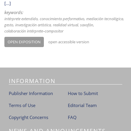
[...]
keywords:
intérprete extendido
conocimiento performativo
mediación tecnológica
gesto
investigación artística
realidad virtual
saxofón
colaboración intérprete–compositor
OPEN EXPOSITION
open accessible version
INFORMATION
Publisher Information
How to Submit
Terms of Use
Editorial Team
Copyright Concerns
FAQ
NEWS AND ANNOUNCEMENTS