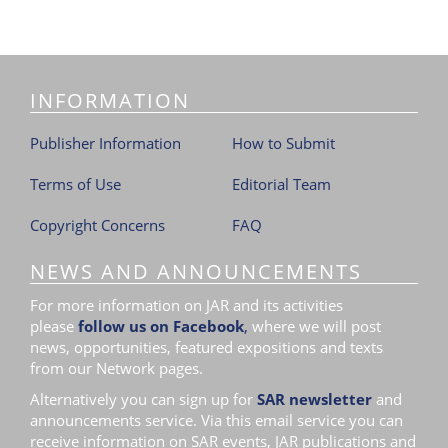
INFORMATION
Publisher Information
How to Submit
Terms of Use
Editorial Team
Copyright Concerns
FAQ
NEWS AND ANNOUNCEMENTS
For more information on JAR and its activities
please
follow us on Facebook
,
where we will post
news, opportunities, featured expositions and texts
from our Network pages.
Alternatively you can sign up for
SAR newsletter
and
announcements service. Via this email service you can
receive information on SAR events, JAR publications and