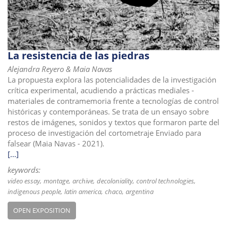
i
o
n
La resistencia de las piedras
Alejandra Reyero & Maia Navas
La propuesta explora las potencialidades de la investigación
crítica experimental, acudiendo a prácticas mediales -
materiales de contramemoria frente a tecnologías de control
históricas y contemporáneas. Se trata de un ensayo sobre
restos de imágenes, sonidos y textos que formaron parte del
proceso de investigación del cortometraje Enviado para
falsear (Maia Navas - 2021).
[...]
keywords:
video essay
montage
archive
decoloniality
control technologies
indigenous people
latin america
chaco
argentina
OPEN EXPOSITION